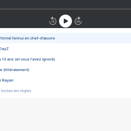
nsformé l’ennui en chef-d’œuvre
 DayZ
 a 13 ans (et vous l'avez ignoré)
e (littéralement)
im Rayan
 toutes les règles
s les jeux vidéo
us choquant de Rockstar ? - Le scandale BULLY
e plus moche de Steam