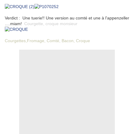
Verdict : Une tuerie!! Une version au comté et une à l'appenzeller
….miam!
Courgette
,
croque monsieur
Courgettes
,
Fromage
,
Comté
,
Bacon
,
Croque