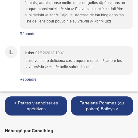
Jamais j'aurais pensé mettre des courgettes râpées dans un
croque-monsieur!<br /> <br /> Et avec du comté ça doit être
sublime!<br /> <br /> J'ajoute l'adresse de ton blog dans ma
liste de liens pour pouvoir le suivre.<br /> <br /> Biz!
Répondre
L
letiss
01/12/2013 19:41
ils doivent être délicieux ces croques monsieur! j'adore les
saveurs!<br /> <br /> belle soirée, bisous!
Répondre
< Petites viennoiseries
Tartelette Pommes (ou
apéritives
poires) Baileys >
Hébergé par Canalblog